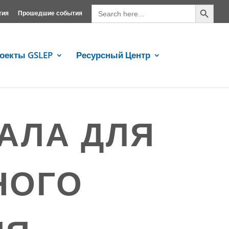
Search Button
Search
for:
тия
Прошедшие события
оекты GSLEP
Ресурсный Центр
АЛА ДЛЯ
НОГО