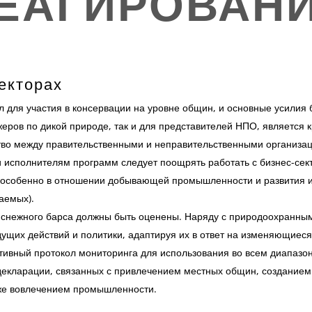
ЕАГИРОВАН
екторах
л для участия в консервации на уровне общин, и основные усили
жеров по дикой природе, так и для представителей НПО, является
ство между правительственными и неправительственными организа
 исполнителям программ следует поощрять работать с бизнес-сек
, особенно в отношении добывающей промышленности и развития 
аемых).
 снежного барса должны быть оценены. Наряду с природоохранны
щих действий и политики, адаптируя их в ответ на изменяющиеся
ивный протокол мониторинга для использования во всем диапазон
декларации, связанных с привлечением местных общин, создание
кже вовлечением промышленности.