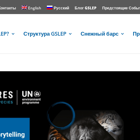
Контакты
English
Русский
Блог GSLEP
Предстоящие Собы
LEP?
Структура GSLEP
Снежный барс
Пр