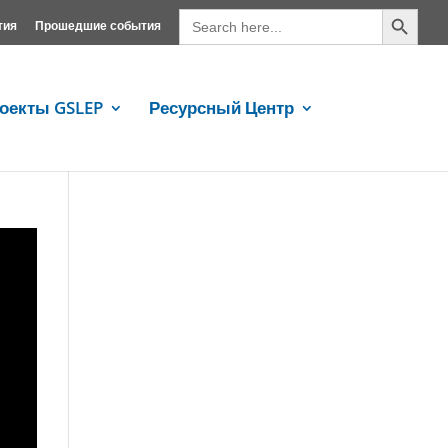
Search Button
Search
for:
тия
Прошедшие события
оекты GSLEP
Ресурсный Центр