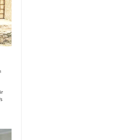
з
ir
’s